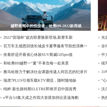
越野座驾中的佼佼者，哈弗H9-2022款再续
2022“缤瑞杯”超吉联赛焕新登场,新赛车新
光
百万车主感恩回馈长城皮卡夏季服务节助您清爽一
全
坐着舒适开着省心休旅SUV斯威G05pro值
中
和哈弗H9越野一“夏”不辜负每一处美景
续
雅马哈致力于解决社会课题传递人间百态的纪录片
3
瑞虎7PLUS引领车载KTV潮流，随时随地纵
“
纯粹·新生路特斯ELETRE即将开启中国首秀
沃
e平台3.0集大成之作四大首搭加持比亚迪海豹
热