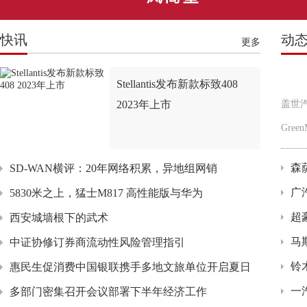
快讯
动
更多
Stellantis发布新款标致408
2023年上市
盖世
Gree
森
SD-WAN横评：20年网络积累，异地组网销
广
5830米之上，猛士M817 高性能版与华为
超
西安城墙根下的武术
马
中证协修订券商流动性风险管理指引
铃
惠民生促消费中国银联携手多地文旅单位开启夏日
一
多部门密集召开会议部署下半年经济工作