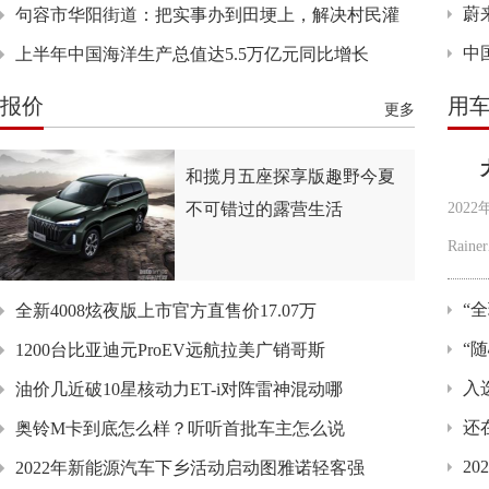
蔚
句容市华阳街道：把实事办到田埂上，解决村民灌
中
上半年中国海洋生产总值达5.5万亿元同比增长
报价
用
更多
和揽月五座探享版趣野今夏
不可错过的露营生活
202
Raine
“
全新4008炫夜版上市官方直售价17.07万
“
1200台比亚迪元ProEV远航拉美广销哥斯
入
油价几近破10星核动力ET-i对阵雷神混动哪
还
奥铃M卡到底怎么样？听听首批车主怎么说
2
2022年新能源汽车下乡活动启动图雅诺轻客强