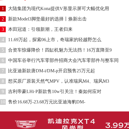
1
大陆集团为现代Kona提供V形显示屏可大幅优化用
2
新款Model3脚垫最好的选择丨焕新出击
3
本田冠道：引领新潮，王者归来
4
11.69万起，探索06上市，奇瑞家的轻越野怎么
5
合资车惊爆降价！四缸机魅力无法挡！16万直降至9
6
中国车谷举行汽车零部件招商大会汽车零部件与整车同
7
比亚迪新款唐DM-i/DM-p开启预售25万元起
8
想买原厂原装天然气MPV，认准瑞风M4、瑞风M3
9
吉利帝豪LHi·P新款售10w引关注！秦如何应对
10
售价16.68万-23.68万元比亚迪海豹DM-