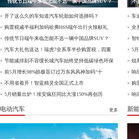
传统节日端午来临怎能不选一辆中国品牌SUV？
不
开了这么久的车知道汽车轮胎如何选择吗？
车
购置税减半福利加码哈弗H6S端午出行火辣献礼
全
传统节日端午来临怎能不选一辆中国品牌SUV？
智
汽车大礼包送达！瑞虎7全系享半价购置税，四重
5
节能减排刻不容缓长城汽车始终坚持低碳绿色环保
锐
前5月增长98%皓极盲订过万东风风神加码“十
响
不用省着开！智蓝精灵全国正式上市
购
5月销量出炉！埃安疯狂同比大涨150%再创历
响
电动汽车
新
更多